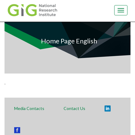
Toggle
navigat
Skip
to
main
Home Page English
content
.
Media Contacts
Contact Us