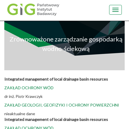
Toggle
navigat
Przejdź
do
treści
Zrównoważone zarządzanie gospodarką
wodno-ściekową
Integrated management of local drainage basin resources
ZAKŁAD OCHRONY WÓD
dr inż. Piotr Krawczyk
ZAKŁAD GEOLOGII, GEOFIZYKI I OCHRONY POWIERZCHNI
nieaktualne dane
Integrated management of local drainage basin resources
ZAKŁAD OCHRONY WÓD