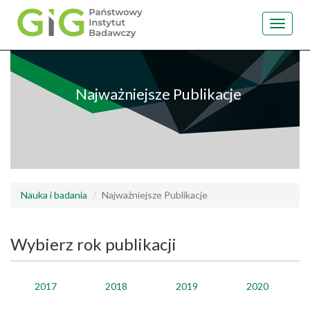
Toggle
navigat
Przejdź
do
treści
Najważniejsze Publikacje
Nauka i badania
Najważniejsze Publikacje
Wybierz rok publikacji
2017
2018
2019
2020