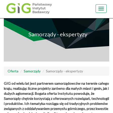
Toggle
navigat
Przejdź
do
treści
Samorządy - ekspertyzy
Oferta
Samorządy
Samorządy - ekspertyzy
GIG od wielu lat jest partnerem samorządowców na terenie całego
kraju, realizując liczne projekty zarówno dla małych miast i gmin, jak i
dużych aglomeracji. Bogata oferta Instytutu powoduje, że
Samorządy chętnie korzystają z oferowanych rozwiązań, technologii
i produktów. Ich tematyka rozciąga się od tradycyjnych problemów
związanych z oddziaływaniem przemysłu górniczego, przez kwestie