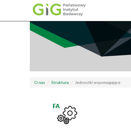
Przejdź
do
treści
O nas
Struktura
Jednostki wspomagające