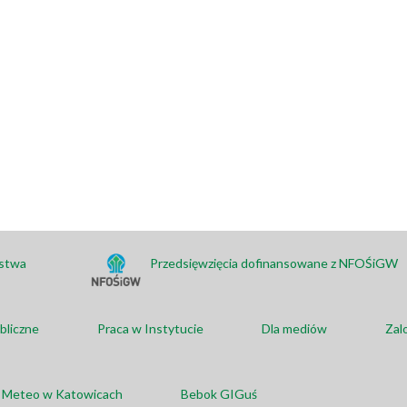
ństwa
Przedsięwzięcia dofinansowane z NFOŚiGW
bliczne
Praca w Instytucie
Dla mediów
Zal
a Meteo w Katowicach
Bebok GIGuś