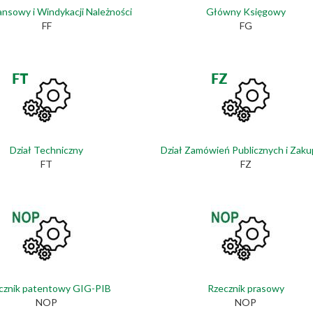
nansowy i Windykacji Należności
Główny Księgowy
FF
FG
Dział Techniczny
Dział Zamówień Publicznych i Zak
FT
FZ
cznik patentowy GIG-PIB
Rzecznik prasowy
NOP
NOP