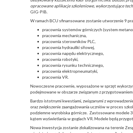
opracowane aplikacje szkoleniowe, wykorzystujące tech
GIG-PIB.
W ramach BCU sfinansowane zostanie utworzenie 9 pra
pracownia systemów górniczych (system metanom
pracownia mechaniczna,
pracownia sterowników PLC,
pracownia hydrauliki siłowej,
pracownia napędu elektrycznego,
pracownia robotyki,
pracownia rysunku technicznego,
pracownia elektropneumatyki,
pracownia VR.
Nowoczesne pracownie, wyposażone w sprzęt wykorzysty
podejmowane w obszarze związanym z przygotowaniem 
Bardzo istotnymi kwestiami, związanymi z wprowadzenie
oraz zwiększenie zaangażowania uczniów w proces szkol
podziemne wyrobiska górnicze. Zastosowane modele 3D
kątem wyświetlania w goglach VR. Modele będą przygoto
Nowa inwestycja zostanie zlokalizowana na terenie Z