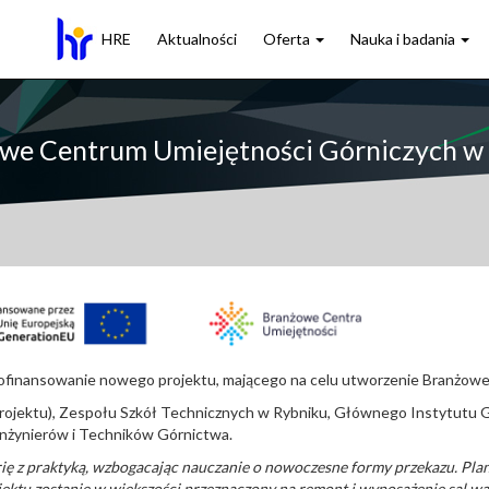
HRE
Aktualności
Oferta
Nauka i badania
we Centrum Umiejętności Górniczych w
dofinansowanie nowego projektu, mającego na celu utworzenie Branżow
r projektu), Zespołu Szkół Technicznych w Rybniku, Głównego Instytut
Inżynierów i Techników Górnictwa.
rię z praktyką, wzbogacając nauczanie o nowoczesne formy przekazu. P
ektu zostanie w większości przeznaczony na remont i wyposażenie sal wa