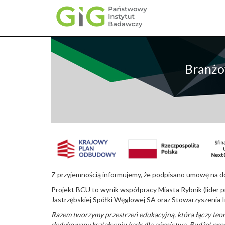
Przejdź
do
treści
Branżo
Z przyjemnością informujemy, że podpisano umowę na 
Projekt BCU to wynik współpracy Miasta Rybnik (lide
Jastrzębskiej Spółki Węglowej SA oraz Stowarzyszenia 
Razem tworzymy przestrzeń edukacyjną, która łączy teo
dedykowany kształceniu kadr dla górnictwa. Budżet proj