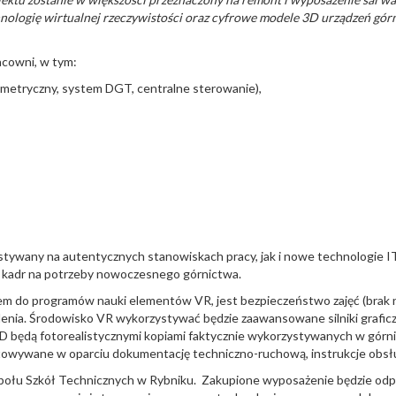
nologię wirtualnej rzeczywistości oraz cyfrowe modele 3D urządzeń gór
cowni, w tym:
etryczny, system DGT, centralne sterowanie),
wany na autentycznych stanowiskach pracy, jak i nowe technologie IT
kadr na potrzeby nowoczesnego górnictwa.
m do programów nauki elementów VR, jest bezpieczeństwo zajęć (brak na
enia. Środowisko VR wykorzystywać będzie zaawansowane silniki graficz
 będą fotorealistycznymi kopiami faktycznie wykorzystywanych w górn
wywane w oparciu dokumentację techniczno-ruchową, instrukcje obsługi o
espołu Szkół Technicznych w Rybniku. Zakupione wyposażenie będzie o