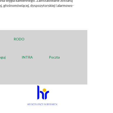
ania węgla kamiennego. Zainstalowane zostaną
j, głośnomówiącej, dyspozytorskiej i alarmowo-
RODO
oguj
INTRA
Poczta