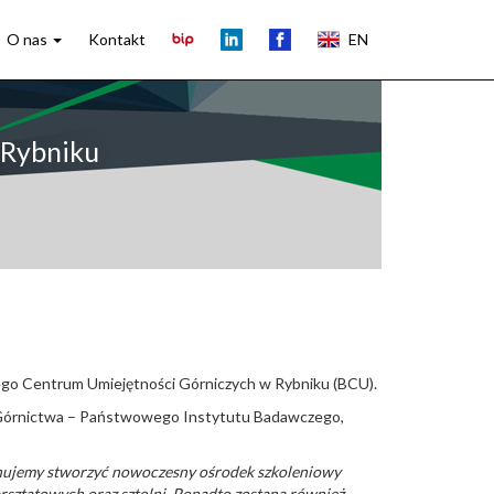
O nas
Kontakt
EN
 Rybniku
ego Centrum Umiejętności Górniczych w Rybniku (BCU).
u Górnictwa – Państwowego Instytutu Badawczego,
lanujemy stworzyć nowoczesny ośrodek szkoleniowy
rsztatowych oraz sztolni. Ponadto zostaną również