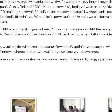
zamkniętego w przetwarzaniu surowców. Powstaną między innymi nowe lin
nii, Grecji, Finlandii i Chile Koncentrować się będą głównie na odzyski
najdują się również inteligentne metody separacji i wzbogacania, pozwa
hnologii i fitominingu. W projekcie powstanie także cyfrowa platforma d
nych.
CRM w europejskim górnictwie (Pioneering Sustainable CRM Recovery i
. Realizowany jest przez konsorcjum 20 partnerów, w tym GIG-PIB, lide
e, wymianę doświadczeń oraz zaangażowanie. Wspólnie tworzymy rozwiąza
ej innowacyjnego oraz zrównoważonego sektora wydobywczego.
wane są najnowsze informacje o prowadzonych badaniach, osiągniętych 