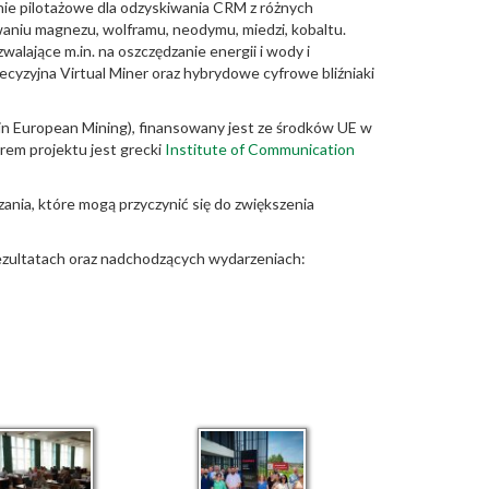
ie pilotażowe dla odzyskiwania CRM z różnych
waniu magnezu, wolframu, neodymu, miedzi, kobaltu.
lające m.in. na oszczędzanie energii i wody i
ecyzyjna Virtual Miner oraz hybrydowe cyfrowe bliźniaki
n European Mining), finansowany jest ze środków UE w
rem projektu jest grecki
Institute of Communication
nia, które mogą przyczynić się do zwiększenia
rezultatach oraz nadchodzących wydarzeniach: