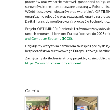
procesów oraz wsparcie cyfrowej i gospodarki obiegu 
surowców, które przetestowane zostaną w Polsce, Hiszpa
Wśród kluczowych obszarów prac w projekcie OPTIMINER z
ograniczanie odpadów oraz rozwiązania oparte na biotec
Digital Twins do monitorowania procesów technologicz
Projekt OPTIMINER: Pionierski i zrównoważony odzysk 
ramach programu Horyzont Europa i potrwa do 2028 roku
and Computer Systems (ICCS).
Dziękujemy wszystkim partnerom za inspirujące dyskusj
bezpieczeństwa surowcowego Europy i rozwoju bardzi
Zachęcamy do śledzenia strony projektu, gdzie publiko
https://www.optiminer-project.com/
Galeria