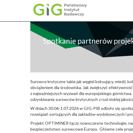
Przejdź
do
treści
Spotkanie partnerów proj
Surowce krytyczne takie jak węgiel koksujący, miedź, k
obciążeniem dla środowiska. Jak zwiększyć efektywność
z najważniejszych wyzwań dla europejskiego górnictwa
odzyskiwania surowców krytycznych z rud niskiej jakoś
W dniach 30.06-1.07.2026 w GIG-PIB odbyło się spotka
rozwiązań sortujących dla zakładów wydobywczych i pr
Projekt OPTIMINER łączy nowoczesne technologie, narz
bezpieczeństwo surowcowe Europy. Główne cele projek