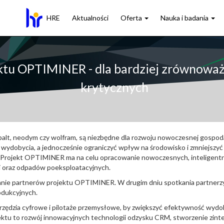
HRE
Aktualności
Oferta
Nauka i badania
ektu OPTIMINER - dla bardziej zrównow
krytycznych
obalt, neodym czy wolfram, są niezbędne dla rozwoju nowoczesnej gospoda
 wydobycia, a jednocześnie ograniczyć wpływ na środowisko i zmniejszy
. Projekt OPTIMINER ma na celu opracowanie nowoczesnych, inteligentn
ci oraz odpadów poeksploatacyjnych.
nie partnerów projektu OPTIMINER. W drugim dniu spotkania partnerzy 
odukcyjnych.
ędzia cyfrowe i pilotaże przemysłowe, by zwiększyć efektywność wydob
tu to rozwój innowacyjnych technologii odzysku CRM, stworzenie zint