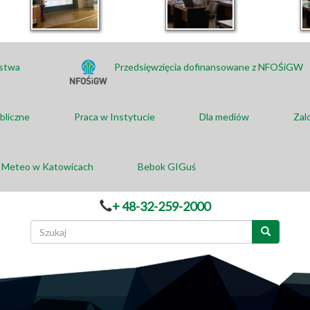
ństwa
Przedsięwzięcia dofinansowane z NFOŚiGW
bliczne
Praca w Instytucie
Dla mediów
Zal
a Meteo w Katowicach
Bebok GIGuś
+ 48-32-259-2000
Formularz
wyszukiwania
Szukaj