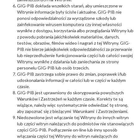
GIG-PIB dokłada wszelkich starań, aby umieszczone w
Witrynie informacje były ścisłe i aktualne. GIG-PIB nie
ponosi odpowiedzialności za wyrządzone szkody lub
zainfekowanie wirusem komputera czy innej własności
wynikłe z dostępu, korzystania albo przeglądania Witryny lub
z powodu pobrania jakichkolwiek materiałów, danych,
testów, obrazów, filmów wideo i nagrań z tej Witryny. GIG-
PIB nie bierze jakiejkolwiek odpowiedzialności za przerwanie
lub nieprzedłużenie funkcjonowania części lub całości swojej
Witryny, wynikłe z działania lub zaniechania ze strony
personelu GIG-PIB lub osób trzecich.
GIG-PIB zastrzega sobie prawo do zmian, poprawek i/lub
udoskonalania informacji w całości lub w części w każdym
czasie.
GIG-PIB jest uprawniony do skorygowania powyższych
Warunków i Zastrzeżeń w każdym czasie. Korekty te są
wiążące, należy więc systematycznie odwiedzać tę stronę,
aby zapoznać się z bieżącymi Warunkami i Zastrzeżeniami.
Niedozwolone jest włączanie tej Witryny do innych witryn
lub części witryn należących do podmiotów nie stanowiących
części GIG-PIB. Podłączenie on-line lub inny sposób
włączania części tej Witryny do witryn należących do