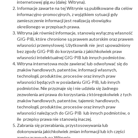
internetowej gig.eu (dalej: Witryna).
Informacje zawarte na tej Witrynie są publikowane dla celów
informacyjno-promocyjnych, z wyjątkiem sytuacji gdy
zamieszczenie informacji jest realizacją obowiązku
określonego w przepisach prawa.
Witryna jak również informacje, stanowią wyłączną własność
GIG-PIB, które chronione są prawem autorskim oraz prawem
własności przemysłowej. Użytkownik nie jest upoważniony
bez zgody GIG-PIB do korzystania z jakichkolwiek praw
własności intelektualnej GIG-PIB lub innych podmiotów.
Witryna internetowa może zawierać lub odwoływać się do
znaków handlowych, patentów, informacji własnych,
technologii, produktów, procesów oraz innych praw
własności będących w posiadaniu GIG-PIB, lub innych
podmiotów. Nie przyznaje się i nie udziela się żadnego
zezwolenia ani prawa do korzystania z któregokolwiek z tych
znaków handlowych, patentów, tajemnic handlowych,
technologii, produktów, procesów oraz innych praw
własności należących do GIG-PIB lub innych podmiotów, o
ile przepisy prawa nie stanowią inaczej.
Zabrania się przerabiania, przystosowywania lub
dokonywania jakichkolwiek zmian informacji lub ich części
zamieszczonych na Witrynie.