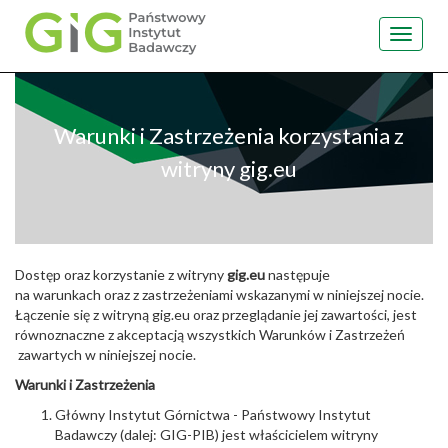
Toggle
navigat
Przejdź
do
treści
Warunki i Zastrzeżenia korzystania z
witryny gig.eu
Dostęp oraz korzystanie z witryny
gig.eu
następuje
na warunkach oraz z zastrzeżeniami wskazanymi w niniejszej nocie.
Łączenie się z witryną gig.eu oraz przeglądanie jej zawartości, jest
równoznaczne z akceptacją wszystkich Warunków i Zastrzeżeń
zawartych w niniejszej nocie.
Warunki i Zastrzeżenia
Główny Instytut Górnictwa - Państwowy Instytut
Badawczy (dalej: GIG-PIB) jest właścicielem witryny