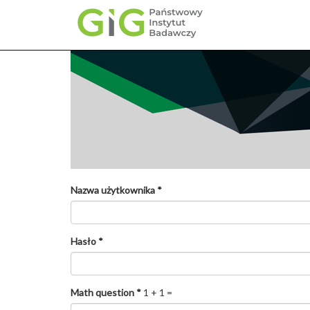
Przejdź
do
treści
Nazwa użytkownika
*
Hasło
*
Math question
*
1 + 1 =