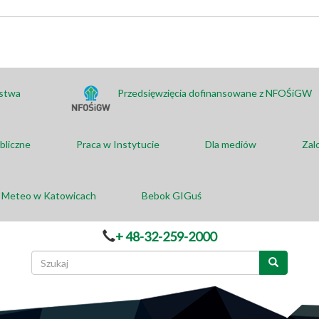
ństwa
Przedsięwzięcia dofinansowane z NFOŚiGW
bliczne
Praca w Instytucie
Dla mediów
Zal
a Meteo w Katowicach
Bebok GIGuś
+ 48-32-259-2000
Formularz
wyszukiwania
Szukaj