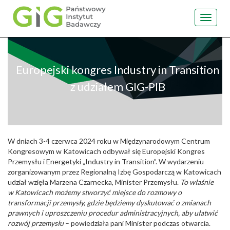
Toggle
navigat
Przejdź
do
treści
Europejski kongres Industry in Transition
z udziałem GIG-PIB
W dniach 3-4 czerwca 2024 roku w Międzynarodowym Centrum
Kongresowym w Katowicach odbywał się Europejski Kongres
Przemysłu i Energetyki „Industry in Transition”. W wydarzeniu
zorganizowanym przez Regionalną Izbę Gospodarczą w Katowicach
udział wzięła Marzena Czarnecka, Minister Przemysłu.
To właśnie
w Katowicach możemy stworzyć miejsce do rozmowy o
transformacji przemysły, gdzie będziemy dyskutować o zmianach
prawnych i uproszczeniu procedur administracyjnych, aby ułatwić
rozwój przemysłu
– powiedziała pani Minister podczas otwarcia.