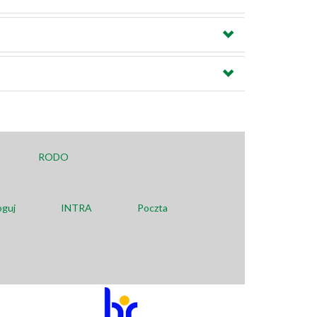
RODO
oguj
INTRA
Poczta