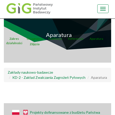
Toggle
navigat
Przejdź
do
treści
Aparatura
Zakres
Osiągnięcia
Publikacje
Referencje
Aparatura
działalności
Zdjęcia
Zakłady naukowo-badawcze
KD-2 - Zakład Zwalczania Zagrożeń Pyłowych
Aparatura
Projekty dofinansowane z budżetu Państwa