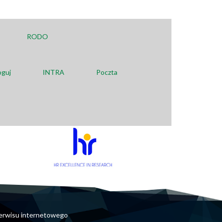
RODO
oguj
INTRA
Poczta
erwisu internetowego