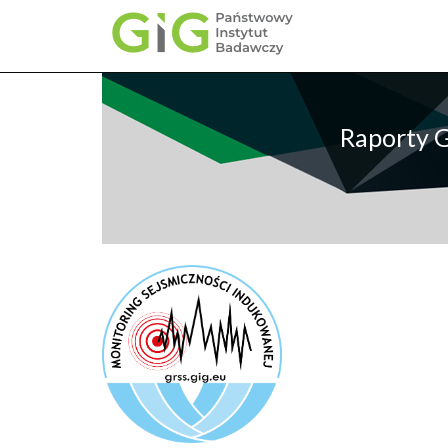
Przejdź
do
treści
Raporty 