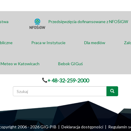
ństwa
Przedsięwzięcia dofinansowane z NFOŚiGW
bliczne
Praca w Instytucie
Dla mediów
Zal
a Meteo w Katowicach
Bebok GIGuś
+ 48-32-259-2000
Formularz
wyszukiwania
Szukaj
© copyright 2006 - 2026 GIG-PIB |
Deklaracja dostępności
|
Regulamin s