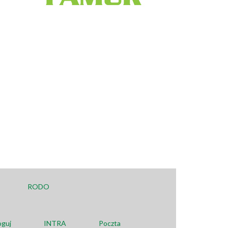
RODO
oguj
INTRA
Poczta