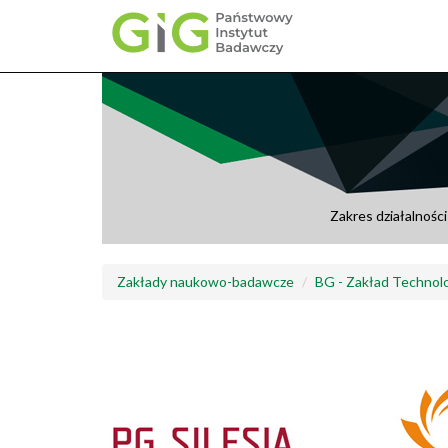
Przejdź
do
treści
Zakres działalności
Zakłady naukowo-badawcze
BG - Zakład Technolo