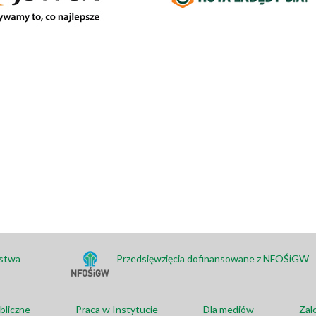
ństwa
Przedsięwzięcia dofinansowane z NFOŚiGW
bliczne
Praca w Instytucie
Dla mediów
Zal